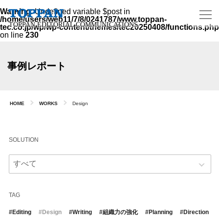
Warning
: Undefined variable $post in
/home/users/web11/7/8/0241787/www.toppan-
TOPPAN EDITORIAL COMMUNICATIONS
tec.co.jp/wp/wp-content/themes/tec20250408/functions.php
on line
230
Warning
: Attempt to read property "ID" on null in
/home/users/web11/7/8/0241787/www.toppan-
事例レポート
tec.co.jp/wp/wp-content/themes/tec20250408/functions.php
on line
230
HOME
WORKS
Design
SOLUTION
TAG
Editing
Design
Writing
組織力の強化
Planning
Direction