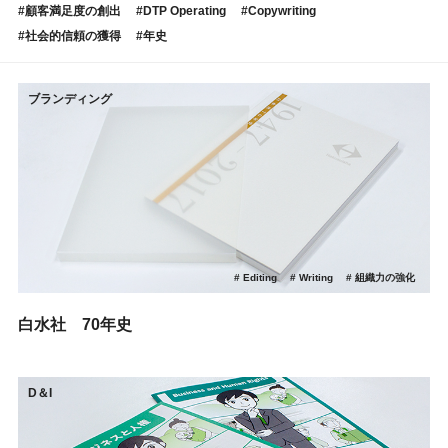
顧客満足度の創出
DTP Operating
Copywriting
社会的信頼の獲得
年史
ブランディング
Editing
Writing
組織力の強化
白水社 70年史
D＆I