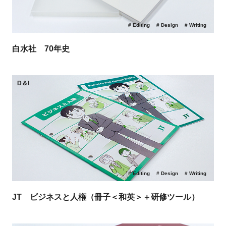
Editing
Design
Writing
白水社 70年史
D＆I
Editing
Design
Writing
JT ビジネスと人権（冊子＜和英＞＋研修ツール）